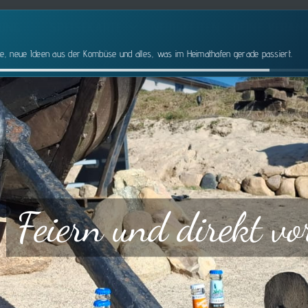
RUNG
SPEISEKARTE
NEUIGKEITEN
DEINE VERAN
, neue Ideen aus der Kombüse und alles, was im Heimathafen gerade passiert.
Unser Mittagstisch
Zum MIttagstisch