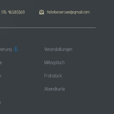
hoteloeversee@gmail.com
 176 46585369
ierung
Veranstaltungen
e
Mittagstisch
n
Frühstück
Abendkarte
m