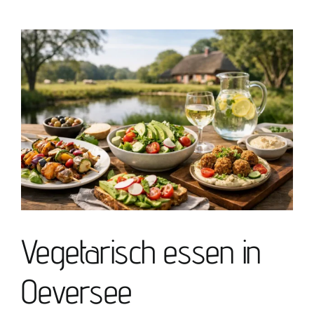
Impressum
View
Larger
Image
Vegetarisch essen in
Oeversee